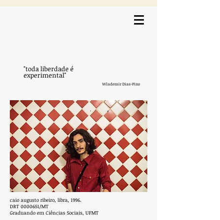
"toda liberdade é
experimental"
Wlademir Dias-Pino
caio augusto ribeiro, libra, 1996.
DRT
0000651
/MT
Graduando em Ciências Sociais, UFMT