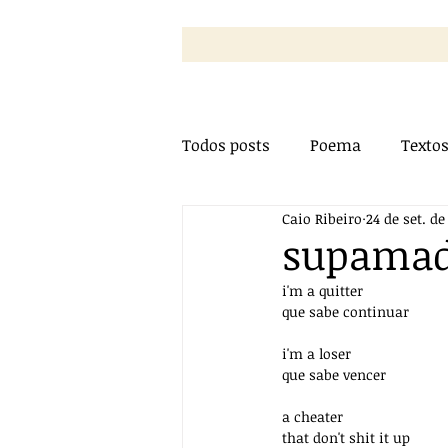
Todos posts
Poema
Texto
Caio Ribeiro
24 de set. de
Bate-Papo
Vídeos
Pr
supama
i'm a quitter
que sabe continuar
i'm a loser
que sabe vencer 
a cheater
that don't shit it up