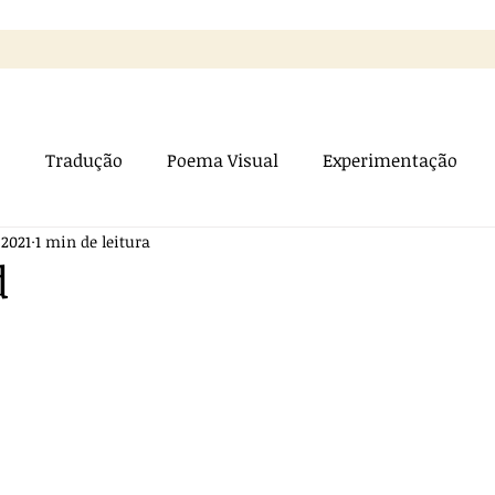
s
Tradução
Poema Visual
Experimentação
 2021
1 min de leitura
osa
d