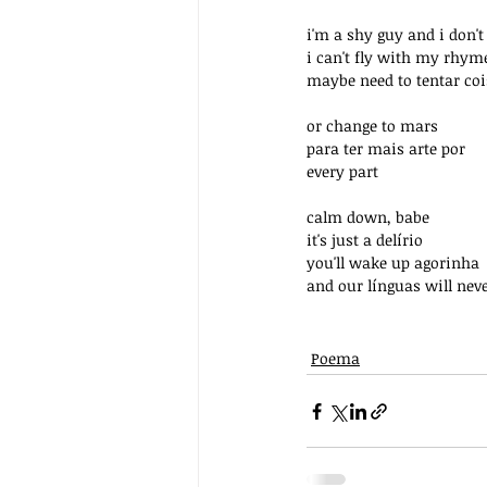
i'm a shy guy and i don
i can't fly with my rhym
maybe need to tentar coi
or change to mars
para ter mais arte por
every part
calm down, babe
it's just a delírio
you'll wake up agorinha
and our línguas will nev
Poema