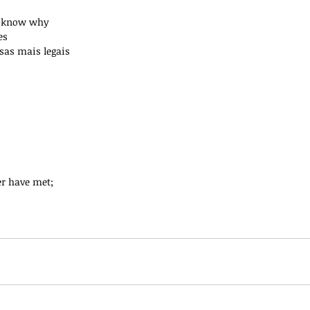
't know why
es
sas mais legais
er have met;