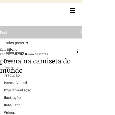
Post
Todos posts
Caio Ribeiro
Todos posts
29 de abr. de 2021
0 min de leitura
poema na camiseta do
Poema
Textos
mundo
Tradução
Poema Visual
Experimentação
Ilustração
Bate-Papo
Vídeos