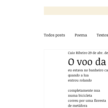
Todos posts
Poema
Texto
Caio Ribeiro
29 de abr. de
Bate-Papo
Vídeos
Pr
O voo da
eu estava no banheiro c
quando a lua
entrou rolando
completamente nua
numa bicicleta
correu por uma floresta
de metáfora