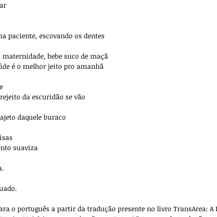
ar
 paciente, escovando os dentes
maternidade, bebe suco de maçã
úde é o melhor jeito pro amanhã
e 
trejeito da escuridão se vão
rajeto daquele buraco
isas
ento suaviza
a.
luado.
ra o português a partir da tradução presente no livro 
TransArea: A 