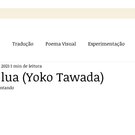
s
Tradução
Poema Visual
Experimentação
 2021
1 min de leitura
osa
 lua (Yoko Tawada)
antando