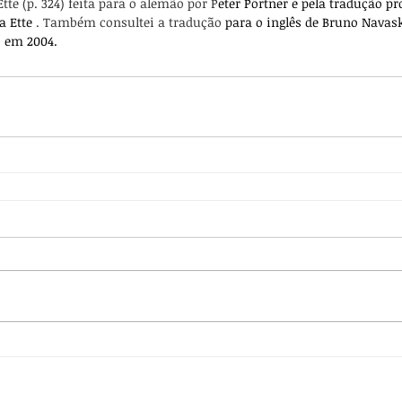
tte (p. 324) feita para o alemão por P
eter Pörtner e pela tradução pro
 Ette 
. Também consultei a tradução
 para o inglês de Bruno Navas
, em 2004. 