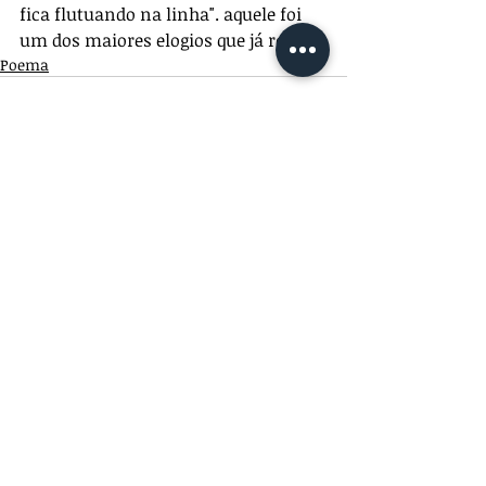
fica flutuando na linha". aquele foi 
um dos maiores elogios que já recebi.
Poema
Comentários
Escreva um comentário
© 2025 por Caio Augusto
Ribeiro