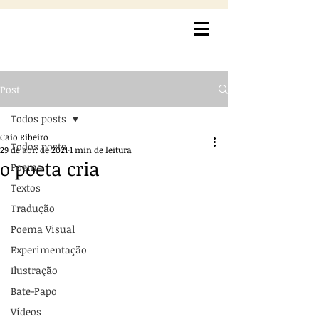
Post
Todos posts
Caio Ribeiro
Todos posts
29 de abr. de 2021
1 min de leitura
o poeta cria
Poema
Textos
Tradução
Poema Visual
Experimentação
Ilustração
Bate-Papo
Vídeos