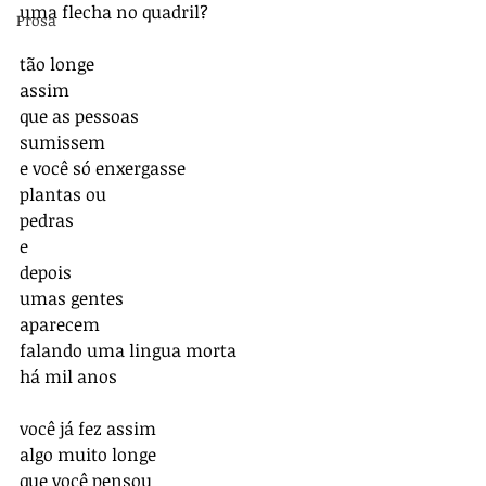
uma flecha no quadril?
Prosa
tão longe
assim
que as pessoas
sumissem
e você só enxergasse
plantas ou
pedras
e
depois
umas gentes
aparecem
falando uma lingua morta
há mil anos
você já fez assim
algo muito longe
que você pensou