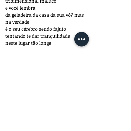
tridimensional maluco
e você lembra
da geladeira da casa da sua vó? mas 
na verdade
é o seu cérebro sendo fajuto
tentando te dar tranquilidade
neste lugar tão longe
você já viajou assim?
diz,
já foi assim pra longe?
eu ainda não, 
mas queria saber se você já
foi.
Poema