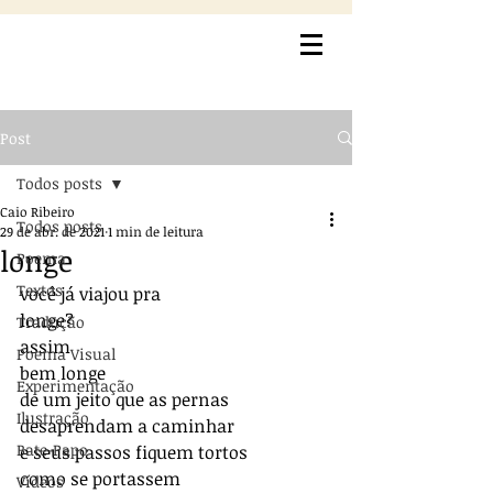
Post
Todos posts
Caio Ribeiro
Todos posts
29 de abr. de 2021
1 min de leitura
longe
Poema
Textos
você já viajou pra
longe?
Tradução
assim
Poema Visual
bem longe
Experimentação
de um jeito que as pernas
Ilustração
desaprendam a caminhar
Bate-Papo
e seus passos fiquem tortos
como se portassem
Vídeos