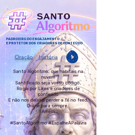
PADROEIRO DO ENGAJAMENTO
E PROTETOR DOS CRIADORES DE CONTEÚDO
Oração
História
Santo Algoritmo, que habitais na
nuvem
Santificado seja vosso código,
Rogai por Likes e criadores de
conteúdo
E não nos deixeis perder a fé no feed,
Online para sempre,
Amém
#SantoAlgoritmo #EspalheAPalavra