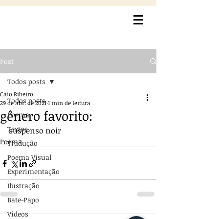
Post
Todos posts
Caio Ribeiro
Todos posts
29 de abr. de 2021
1 min de leitura
gênero favorito:
Poema
Textos
suspenso noir
Poema
Tradução
Poema Visual
Experimentação
Ilustração
Bate-Papo
Vídeos