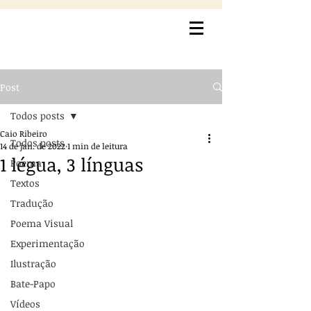
Post
Todos posts
Caio Ribeiro
Todos posts
14 de jan. de 2022
1 min de leitura
1 légua, 3 línguas
Poema
Textos
Tradução
Poema Visual
Experimentação
Ilustração
Bate-Papo
Vídeos