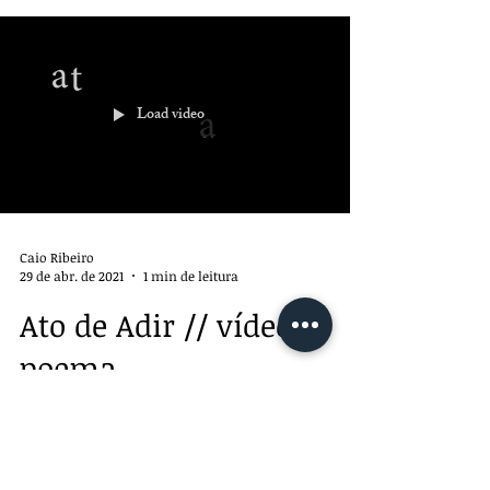
Load video
Caio Ribeiro
29 de abr. de 2021
1 min de leitura
Ato de Adir // vídeo-
poema
"Ato de adir", homage para Adir Sodré. Caio
Ribeiro, 2020