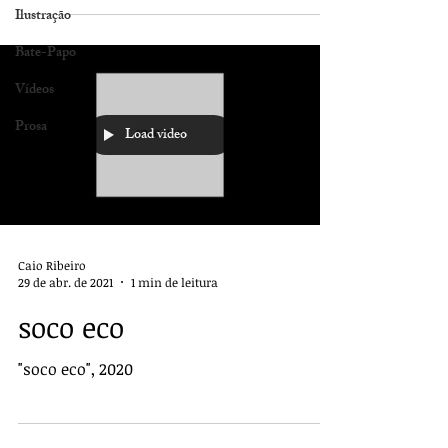
Ilustração
Bate-Papo
Vídeos
Prosa
Load video
Caio Ribeiro
29 de abr. de 2021
1 min de leitura
soco eco
"soco eco", 2020