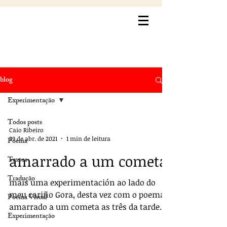
blog
Experimentação
Todos posts
Caio Ribeiro
29 de abr. de 2021
1 min de leitura
Poema
amarrado a um cometa
Textos
Tradução
mais uma experimentación ao lado do
meu cariño Gora, desta vez com o poema
Poema Visual
amarrado a um cometa as três da tarde.
Experimentação
Coloca no play e depois...